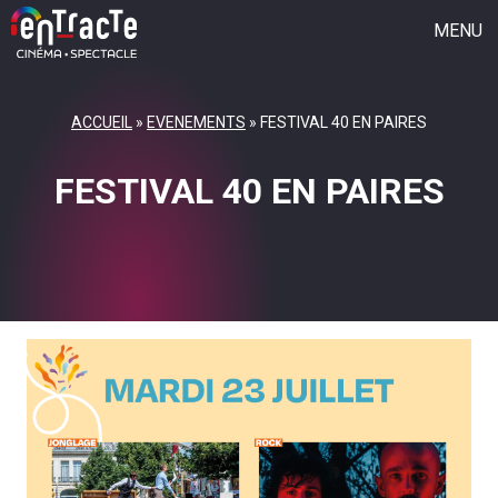
MENU
CINÉMA
ACCUEIL
»
EVENEMENTS
»
FESTIVAL 40 EN PAIRES
SAISON CULTURELLE
FESTIVAL 40 EN PAIRES
FESTIVAL 40 EN PAIRES
JEUNE PUBLIC
GROUPE VOCAL
L’ASSOCIATION
QUI SOMMES-NOUS ?
L’ACTU
REJOIGNEZ L’AVENTURE