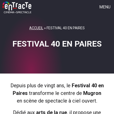
MENU
CINÉMA
ACCUEIL
»
FESTIVAL 40 EN PAIRES
SAISON CULTURELLE
FESTIVAL 40 EN PAIRES
FESTIVAL 40 EN PAIRES
JEUNE PUBLIC
GROUPE VOCAL
L’ASSOCIATION
QUI SOMMES-NOUS ?
Depuis plus de vingt ans, le
Festival 40 en
Paires
transforme le centre de
Mugron
L’ACTU
en scène de spectacle à ciel ouvert.
REJOIGNEZ L’AVENTURE
Dédié aux
arts de la rue
, il propose une