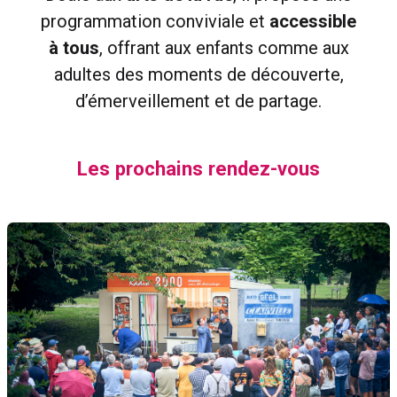
LES PARTENAIRES
programmation conviviale et
accessible
LES ARCHIVES
à tous
, offrant aux enfants comme aux
adultes des moments de découverte,
CONTACT
d’émerveillement et de partage.
PROGRAMMES À TÉLÉCHARGER
Les prochains rendez-vous
REJOIGNEZ L'AVENTURE