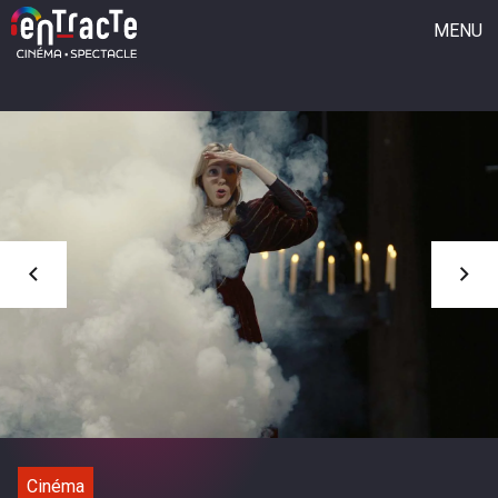
MENU
CINÉMA
SAISON CULTURELLE
FESTIVAL 40 EN PAIRES
JEUNE PUBLIC
GROUPE VOCAL
L’ASSOCIATION
QUI SOMMES-NOUS ?
L’ACTU
REJOIGNEZ L’AVENTURE
Cinéma