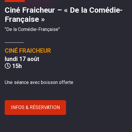
LES PARTENAIRES
Ciné Fraicheur – « De la Comédie-
LES ARCHIVES
Française »
CONTACT
"De la Comédie-Française"
PROGRAMMES À TÉLÉCHARGER
CINÉ FRAICHEUR
lundi 17 août
REJOIGNEZ L'AVENTURE
15h
Une séance avec boisson offerte
INFOS & RÉSERVATION