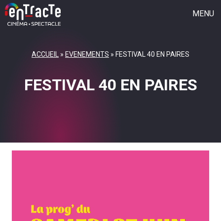
MENU
CINÉMA
ACCUEIL
»
EVENEMENTS
»
FESTIVAL 40 EN PAIRES
SAISON CULTURELLE
FESTIVAL 40 EN PAIRES
FESTIVAL 40 EN PAIRES
JEUNE PUBLIC
GROUPE VOCAL
L’ASSOCIATION
QUI SOMMES-NOUS ?
L’ACTU
REJOIGNEZ L’AVENTURE