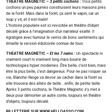
THEATRE MAGNETIC –
3 petits cochons
:
Trois petits
cochons un peu paumés construisent leurs maisons près
de la forêt. Mais dans la forêt, ça sent le sapin, car un
loup y vit, et il est malin!
L’histoire populaire est ici revisitée en théâtre d’objet
décalé grâce à l’imagination d’un narrateur exalté. Il
égratigne avec humour le vernis de bons sentiments qui
émaille la version édulcorée connue de tous.
THEATRE MAGNETIC –
Et les 7 nains
:
Un spectacle ni
vraiment court ni vraiment long mais bourré de
technologies hyper modernes. Être belle, c’est bien, mais
être la plus belle, c’est dangereux. Pour ne pas risquer sa
vie, Blanche-Neige va devoir se cacher dans la forêt où
elle trouvera des alliés de taille… enfin, de petite taille.
Après 3 petits cochons, le Théâtre Magnetic s’y met à
deux pour démonter un autre conte, toujours en théâtre
d’objets, toujours décalé.
BILLETTERIE SUR WWW.HELLOASSO.COM