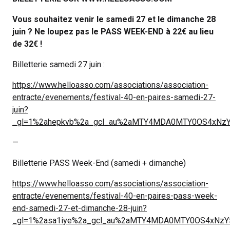
Vous souhaitez venir le samedi 27 et le dimanche 28
juin ? Ne loupez pas le PASS WEEK-END à 22€ au lieu
de 32€ !
Billetterie samedi 27 juin :
https://www.helloasso.com/associations/association-
entracte/evenements/festival-40-en-paires-samedi-27-
juin?
_gl=1%2ahepkvb%2a_gcl_au%2aMTY4MDA0MTY0OS4xNzY
—
Billetterie PASS Week-End (samedi + dimanche)
https://www.helloasso.com/associations/association-
entracte/evenements/festival-40-en-paires-pass-week-
end-samedi-27-et-dimanche-28-juin?
_gl=1%2asa1iye%2a_gcl_au%2aMTY4MDA0MTY0OS4xNzY