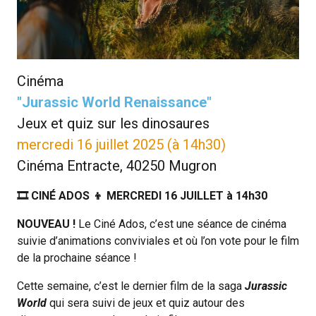
LES PARTENAIRES
LES ARCHIVES
CONTACT
Cinéma
"Jurassic World Renaissance"
PROGRAMMES À TÉLÉCHARGER
Jeux et quiz sur les dinosaures
mercredi 16 juillet 2025 (à 14h30)
REJOIGNEZ L'AVENTURE
Cinéma Entracte, 40250 Mugron
🎞 CINÉ ADOS 👦 MERCREDI 16 JUILLET à 14h30
NOUVEAU !
Le Ciné Ados, c’est une séance de cinéma
suivie d’animations conviviales et où l’on vote pour le film
de la prochaine séance !
Cette semaine, c’est le dernier film de la saga
Jurassic
World
qui sera suivi de jeux et quiz autour des