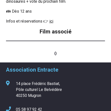
dinosaures + vote du prochain film.
👪 Dès 12 ans
Infos et réservations 👉
ici
Film associé
EN SAVOIR PLUS
()
Association Entracte
14 place Frédéric Bastiat,
Pôle culturel Le Belvédère
40250 Mugron
05 58 97 92 42