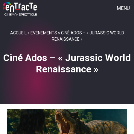
MENU
CINÉMA
ACCUEIL
»
EVENEMENTS
»
CINÉ ADOS – « JURASSIC WORLD
SAISON CULTURELLE
RENAISSANCE »
FESTIVAL 40 EN PAIRES
Ciné Ados – « Jurassic World
JEUNE PUBLIC
Renaissance »
GROUPE VOCAL
L’ASSOCIATION
QUI SOMMES-NOUS ?
L’ACTU
REJOIGNEZ L’AVENTURE